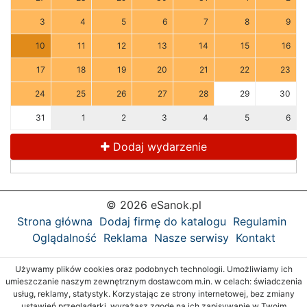
3
4
5
6
7
8
9
10
11
12
13
14
15
16
17
18
19
20
21
22
23
24
25
26
27
28
29
30
31
1
2
3
4
5
6
Dodaj wydarzenie
© 2026 eSanok.pl
Strona główna
Dodaj firmę do katalogu
Regulamin
Oglądalność
Reklama
Nasze serwisy
Kontakt
Używamy plików cookies oraz podobnych technologii. Umożliwiamy ich
umieszczanie naszym zewnętrznym dostawcom m.in. w celach: świadczenia
usług, reklamy, statystyk. Korzystając ze strony internetowej, bez zmiany
ustawień przeglądarki, wyrażasz zgodę na ich zapisywanie w Twoim