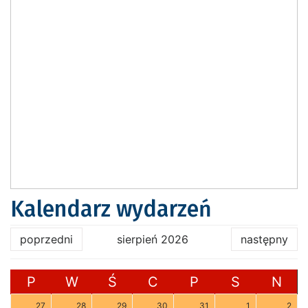
Kalendarz wydarzeń
poprzedni
sierpień 2026
następny
P
W
Ś
C
P
S
N
27
28
29
30
31
1
2