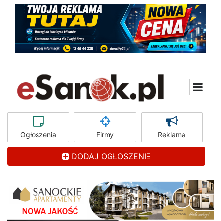
Ogłoszenia
Firmy
Reklama
DODAJ OGŁOSZENIE