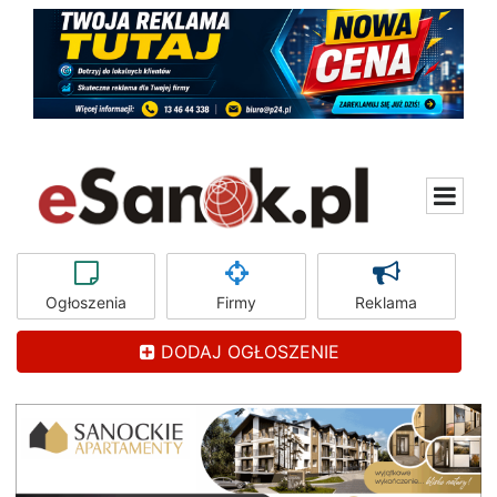
Ogłoszenia
Firmy
Reklama
DODAJ OGŁOSZENIE