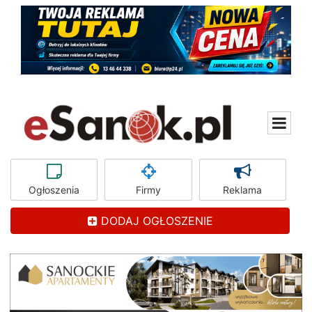
Ogłoszenia
Firmy
Reklama
DODAJ OGŁOSZENIE