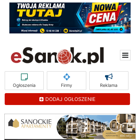
Ogłoszenia
Firmy
Reklama
DODAJ OGŁOSZENIE