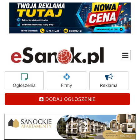
Ogłoszenia
Firmy
Reklama
DODAJ OGŁOSZENIE