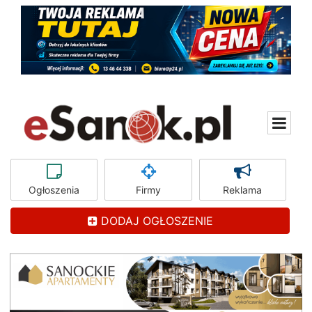
Ogłoszenia
Firmy
Reklama
DODAJ OGŁOSZENIE