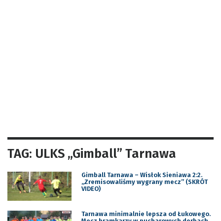
TAG: ULKS „Gimball” Tarnawa
Gimball Tarnawa – Wisłok Sieniawa 2:2.
„Zremisowaliśmy wygrany mecz” (SKRÓT
VIDEO)
Tarnawa minimalnie lepsza od Łukowego.
Mecz bramkarzy w pucharowych derbach