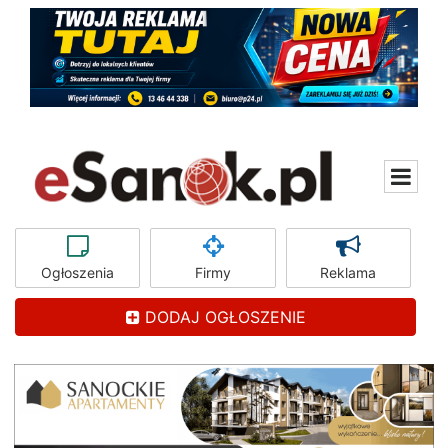
Ogłoszenia
Firmy
Reklama
DODAJ OGŁOSZENIE