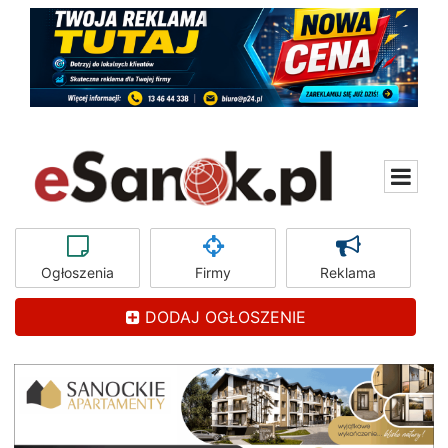
Ogłoszenia
Firmy
Reklama
DODAJ OGŁOSZENIE