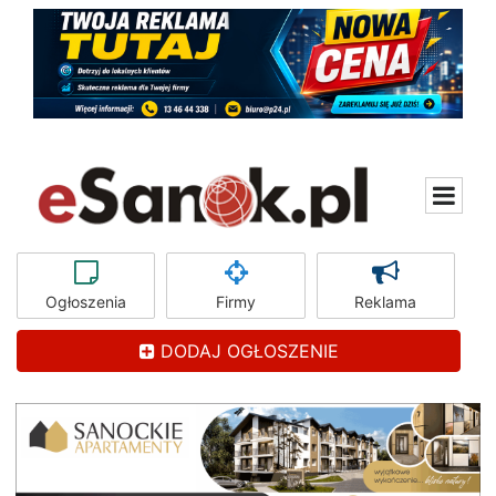
Ogłoszenia
Firmy
Reklama
DODAJ OGŁOSZENIE