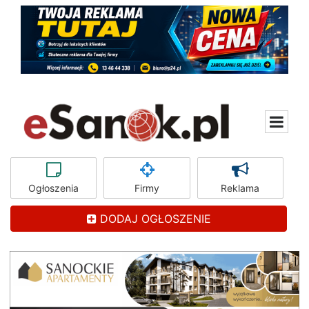
Ogłoszenia
Firmy
Reklama
DODAJ OGŁOSZENIE