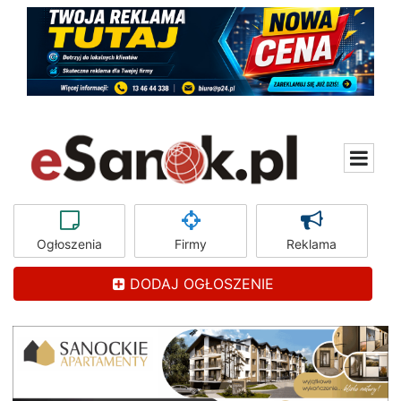
Ogłoszenia
Firmy
Reklama
DODAJ OGŁOSZENIE