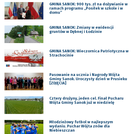
GMINA SANOK: 900 tys. zł na dożywianie w
ramach programu „Posiłek w szkole i w
domu”
GMINA SANOK: Zmiany w ewidencji
gruntów w Dębnej i Łodzinie
GMINA SANOK: Wieczornica Patriotyczna w
Strachocinie
Pasowanie na ucznia i Nagrody Wójta
Gminy Sanok. Uroczysty dzień w Prusieku
[ZDJĘCIA]
Cztery drużyny, jeden cel. Finał Pucharu
Wójta Gminy Sanok już w niedzielę
Młodzieżowy futbol w najlepszym
wydaniu. Puchar Wójta znów dla
Niebieszczan