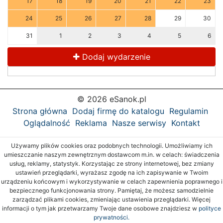
17
18
19
20
21
22
23
24
25
26
27
28
29
30
31
1
2
3
4
5
6
Dodaj wydarzenie
© 2026 eSanok.pl
Strona główna
Dodaj firmę do katalogu
Regulamin
Oglądalność
Reklama
Nasze serwisy
Kontakt
Używamy plików cookies oraz podobnych technologii. Umożliwiamy ich
umieszczanie naszym zewnętrznym dostawcom m.in. w celach: świadczenia
usług, reklamy, statystyk. Korzystając ze strony internetowej, bez zmiany
ustawień przeglądarki, wyrażasz zgodę na ich zapisywanie w Twoim
urządzeniu końcowym i wykorzystywanie w celach zapewnienia poprawnego i
bezpiecznego funkcjonowania strony. Pamiętaj, że możesz samodzielnie
zarządzać plikami cookies, zmieniając ustawienia przeglądarki. Więcej
informacji o tym jak przetwarzamy Twoje dane osobowe znajdziesz w
polityce
prywatności.