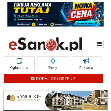
Ogłoszenia
Firmy
Reklama
DODAJ OGŁOSZENIE