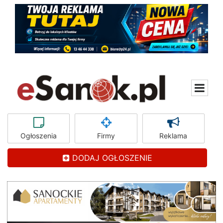
Ogłoszenia
Firmy
Reklama
DODAJ OGŁOSZENIE