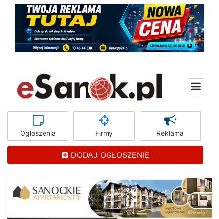
Ogłoszenia
Firmy
Reklama
DODAJ OGŁOSZENIE