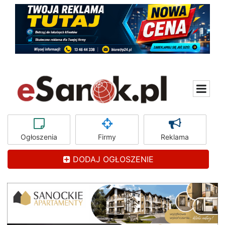
Ogłoszenia
Firmy
Reklama
DODAJ OGŁOSZENIE