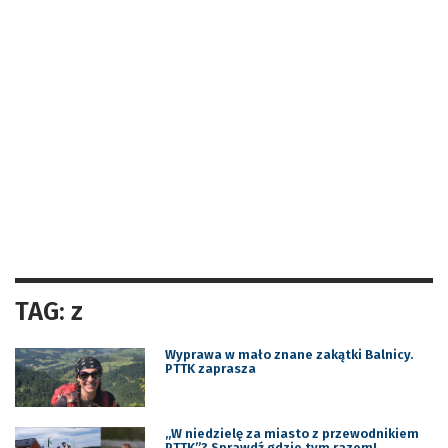
TAG: z
Wyprawa w mało znane zakątki Balnicy.
PTTK zaprasza
„W niedzielę za miasto z przewodnikiem
PTTK”? Sprawdź gdzie tym razem!