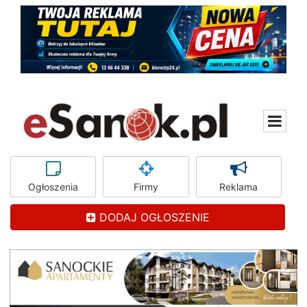
Ogłoszenia
Firmy
Reklama
DODAJ OGŁOSZENIE