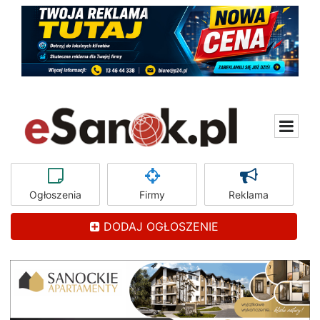
Ogłoszenia
Firmy
Reklama
DODAJ OGŁOSZENIE