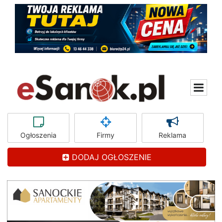
Ogłoszenia
Firmy
Reklama
DODAJ OGŁOSZENIE