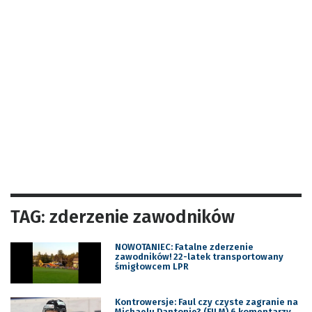
TAG: zderzenie zawodników
NOWOTANIEC: Fatalne zderzenie
zawodników! 22-latek transportowany
śmigłowcem LPR
Kontrowersje: Faul czy czyste zagranie na
Michaelu Dantonie? (FILM) 6 komentarzy