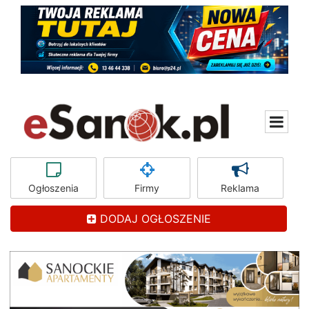
Ogłoszenia
Firmy
Reklama
DODAJ OGŁOSZENIE