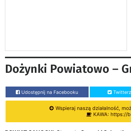
Dożynki Powiatowo – G
Udostępnij na Facebooku
Twitter
Wspieraj naszą działalność, mo
KAWA: https://b