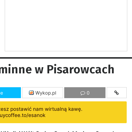
minne w Pisarowcach
ze
Wykop.pl
0
żesz postawić nam wirtualną kawę.
uycoffee.to/esanok