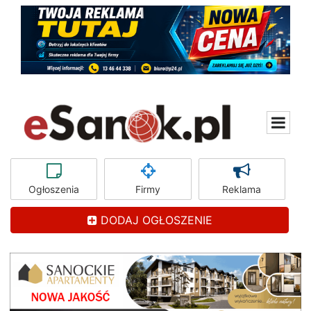
Ogłoszenia
Firmy
Reklama
DODAJ OGŁOSZENIE