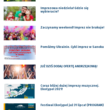
Imprezowa niedziela! Gdzie się
wybieracie?
Zaczynamy weekend! Imprez nie brakuje!
Pomóżmy Ukrainie. Cykl imprez w Sanoku
JUŻ DZIŚ DODAJ OFERTĘ ANDRZEJKOWĄ!
Coraz bliżej dużej imprezy muzycznej.
EkoCypel 2021!
Festiwal EkoCypel już 31 lipca! (PROGRAM)