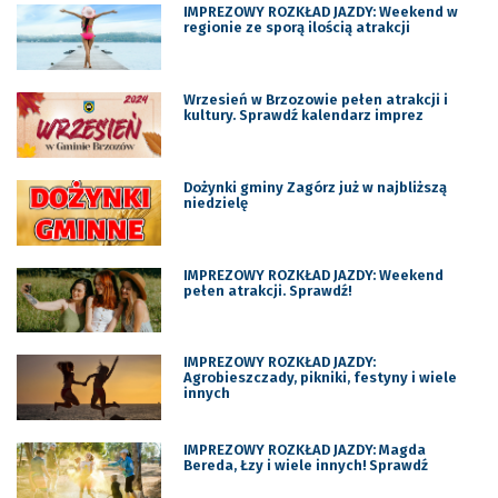
IMPREZOWY ROZKŁAD JAZDY: Weekend w
regionie ze sporą ilością atrakcji
Wrzesień w Brzozowie pełen atrakcji i
kultury. Sprawdź kalendarz imprez
Dożynki gminy Zagórz już w najbliższą
niedzielę
IMPREZOWY ROZKŁAD JAZDY: Weekend
pełen atrakcji. Sprawdź!
IMPREZOWY ROZKŁAD JAZDY:
Agrobieszczady, pikniki, festyny i wiele
innych
IMPREZOWY ROZKŁAD JAZDY: Magda
Bereda, Łzy i wiele innych! Sprawdź