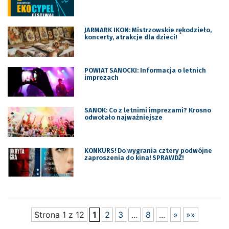
JARMARK IKON: Mistrzowskie rękodzieło,
koncerty, atrakcje dla dzieci!
POWIAT SANOCKI: Informacja o letnich
imprezach
SANOK: Co z letnimi imprezami? Krosno
odwołało najważniejsze
KONKURS! Do wygrania cztery podwójne
zaproszenia do kina! SPRAWDŹ!
Strona 1 z 12
1
2
3
...
8
...
»
»»