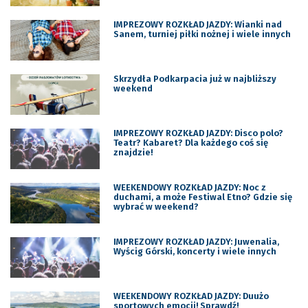
IMPREZOWY ROZKŁAD JAZDY: Wianki nad
Sanem, turniej piłki nożnej i wiele innych
Skrzydła Podkarpacia już w najbliższy
weekend
IMPREZOWY ROZKŁAD JAZDY: Disco polo?
Teatr? Kabaret? Dla każdego coś się
znajdzie!
WEEKENDOWY ROZKŁAD JAZDY: Noc z
duchami, a może Festiwal Etno? Gdzie się
wybrać w weekend?
IMPREZOWY ROZKŁAD JAZDY: Juwenalia,
Wyścig Górski, koncerty i wiele innych
WEEKENDOWY ROZKŁAD JAZDY: Duużo
sportowych emocji! Sprawdź!