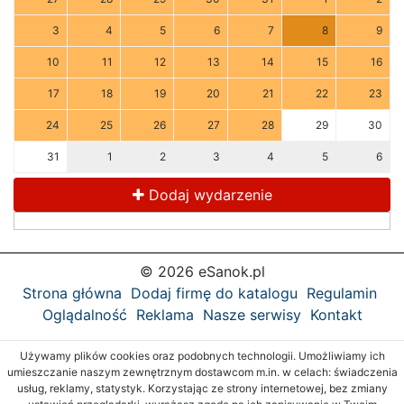
3
4
5
6
7
8
9
10
11
12
13
14
15
16
17
18
19
20
21
22
23
24
25
26
27
28
29
30
31
1
2
3
4
5
6
Dodaj wydarzenie
© 2026 eSanok.pl
Strona główna
Dodaj firmę do katalogu
Regulamin
Oglądalność
Reklama
Nasze serwisy
Kontakt
Używamy plików cookies oraz podobnych technologii. Umożliwiamy ich
umieszczanie naszym zewnętrznym dostawcom m.in. w celach: świadczenia
usług, reklamy, statystyk. Korzystając ze strony internetowej, bez zmiany