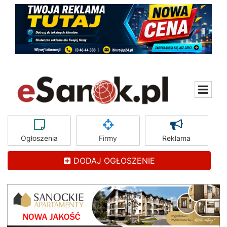
Ogłoszenia
Firmy
Reklama
DODAJ OGŁOSZENIE