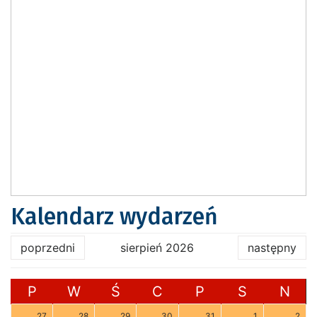
Kalendarz wydarzeń
poprzedni
sierpień 2026
następny
P
W
Ś
C
P
S
N
27
28
29
30
31
1
2