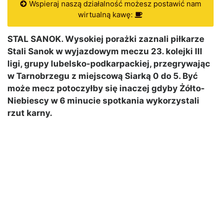
Wspieraj naszą działalność możesz postawić nam
wirtualną kawę:
STAL SANOK. Wysokiej porażki zaznali piłkarze
Stali Sanok w wyjazdowym meczu 23. kolejki III
ligi, grupy lubelsko-podkarpackiej, przegrywając
w Tarnobrzegu z miejscową Siarką 0 do 5. Być
może mecz potoczyłby się inaczej gdyby Żółto-
Niebiescy w 6 minucie spotkania wykorzystali
rzut karny.