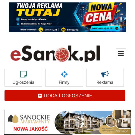
Ogłoszenia
Firmy
Reklama
DODAJ OGŁOSZENIE