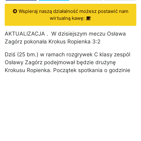
Wspieraj naszą działalność możesz postawić nam
wirtualną kawę:
AKTUALIZACJA . W dzisiejszym meczu Osława
Zagórz pokonała Krokus Ropienka 3:2
Dziś (25 bm.) w ramach rozgrywek C klasy zespól
Osławy Zagórz podejmował będzie drużynę
Krokusu Ropienka. Początek spotkania o godzinie