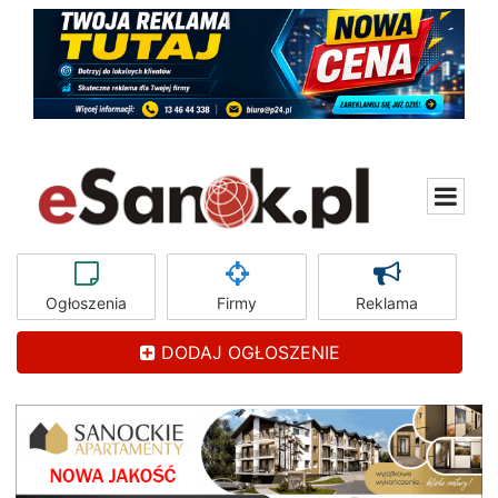
Ogłoszenia
Firmy
Reklama
DODAJ OGŁOSZENIE