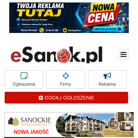
Ogłoszenia
Firmy
Reklama
DODAJ OGŁOSZENIE