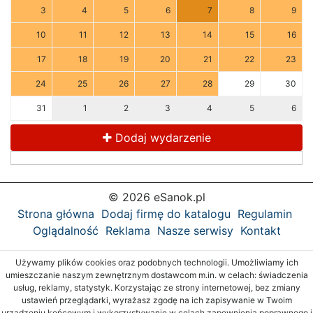
3
4
5
6
7
8
9
10
11
12
13
14
15
16
17
18
19
20
21
22
23
24
25
26
27
28
29
30
31
1
2
3
4
5
6
Dodaj wydarzenie
© 2026 eSanok.pl
Strona główna
Dodaj firmę do katalogu
Regulamin
Oglądalność
Reklama
Nasze serwisy
Kontakt
Używamy plików cookies oraz podobnych technologii. Umożliwiamy ich
umieszczanie naszym zewnętrznym dostawcom m.in. w celach: świadczenia
usług, reklamy, statystyk. Korzystając ze strony internetowej, bez zmiany
ustawień przeglądarki, wyrażasz zgodę na ich zapisywanie w Twoim
urządzeniu końcowym i wykorzystywanie w celach zapewnienia poprawnego i