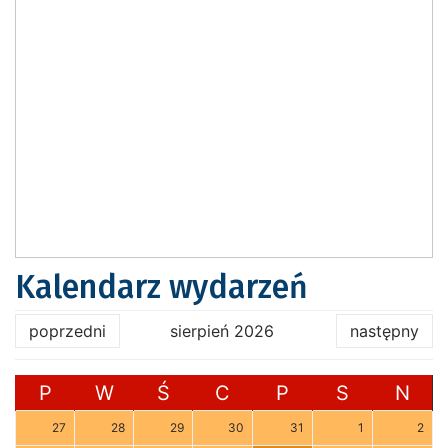
Kalendarz wydarzeń
poprzedni
sierpień 2026
następny
P
W
Ś
C
P
S
N
27
28
29
30
31
1
2