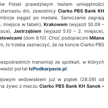
ów Polski prawdziwym testem umiejętności
zternastu dni, zawodnicy
Ciarko PBS Bank KH
mbicje sięgać po medale. Sanoczanie zagrają
. miejsce w tabeli),
Krakowem
(wyjazd 30.09 –
jsce),
Jastrzębiem
(wyjazd 5.10 – 2. miejsce),
atowicami
(dom 9.10). Choć podopieczni
Milana
 to trzeba zaznaczyć, że na koncie Ciarko PBS
ezpośrednich transmisji ze spotkań, w których
owadzi portal
tvPodkarpacie.pl
.
kejowym widowiskiem już w piątek (28.09) od
ę na żywo z meczu
Ciarko PBS Bank KH Sanok –