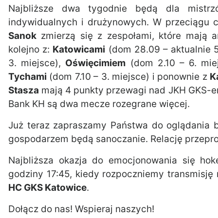
Najbliższe dwa tygodnie będą dla mistrz
indywidualnych i drużynowych. W przeciągu c
Sanok
zmierzą się z zespołami, które mają a
kolejno z:
Katowicami
(dom 28.09 – aktualnie 5
3. miejsce),
Oświęcimiem
(dom 2.10 – 6. mie
Tychami
(dom 7.10 – 3. miejsce) i ponownie z
K
Stasza
mają 4 punkty przewagi nad JKH GKS-em,
Bank KH są dwa mecze rozegrane więcej.
Już teraz zapraszamy Państwa do oglądania b
gospodarzem będą sanoczanie. Relację przepr
Najbliższa okazja do emocjonowania się ho
godziny 17:45, kiedy rozpoczniemy transmisj
HC GKS Katowice
.
Dołącz do nas! Wspieraj naszych!