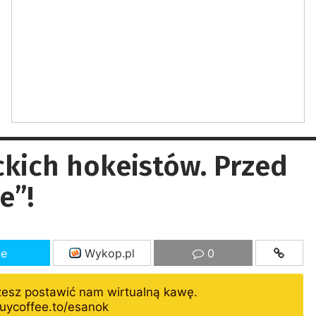
kich hokeistów. Przed
e”!
ze
Wykop.pl
0
żesz postawić nam wirtualną kawę.
uycoffee.to/esanok