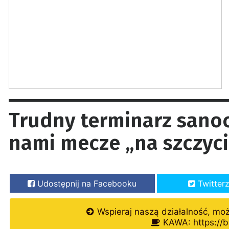
Trudny terminarz sanoc
nami mecze „na szczyci
Udostępnij na Facebooku
Twitter
Wspieraj naszą działalność, mo
KAWA: https://b