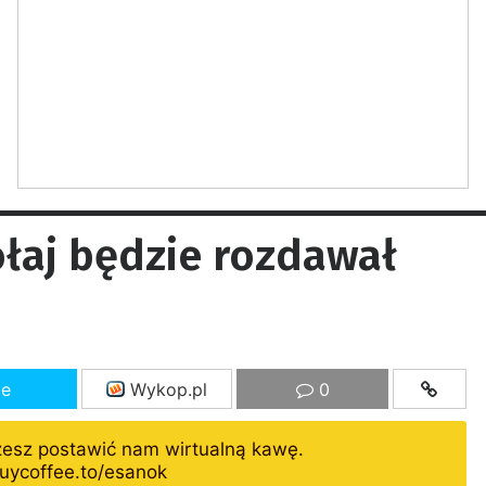
łaj będzie rozdawał
ze
Wykop.pl
0
żesz postawić nam wirtualną kawę.
uycoffee.to/esanok