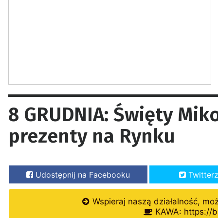
8 GRUDNIA: Święty Miko
prezenty na Rynku
Udostępnij na Facebooku
Twitter
Wspieraj naszą działalność, mo
KAWA: https://b