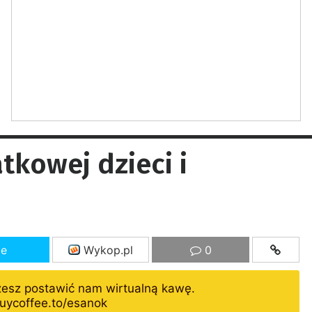
atkowej dzieci i
ze
Wykop.pl
0
żesz postawić nam wirtualną kawę.
uycoffee.to/esanok