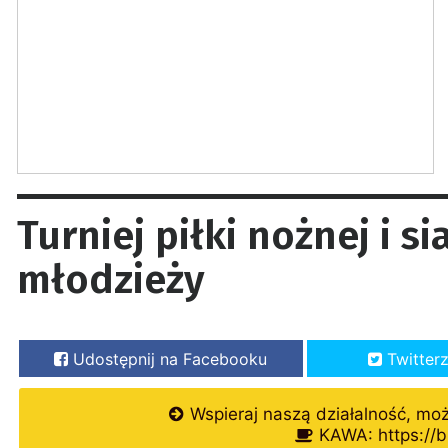
Turniej piłki nożnej i si
młodzieży
Udostępnij na Facebooku
Twitter
Wspieraj naszą działalność, mo
KAWA: https://b