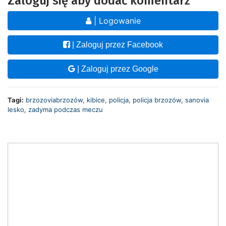
Zaloguj się aby dodać komentarz
| Logowanie
| Zaloguj przez Facebook
| Zaloguj przez Google
Tagi:
brzozoviabrzozów
,
kibice
,
policja
,
policja brzozów
,
sanovia
lesko
,
zadyma podczas meczu