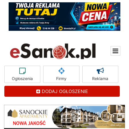
Ogłoszenia
Firmy
Reklama
DODAJ OGŁOSZENIE