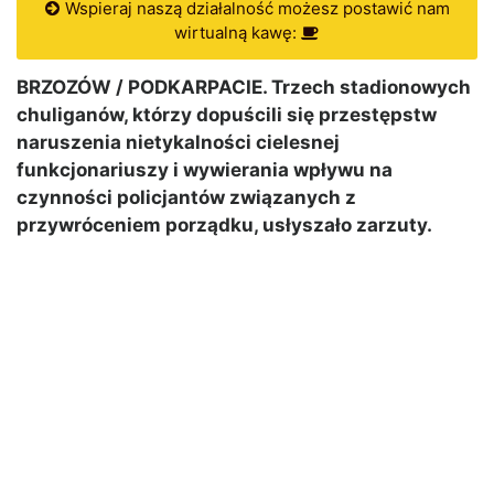
Wspieraj naszą działalność możesz postawić nam
wirtualną kawę:
BRZOZÓW / PODKARPACIE. Trzech stadionowych
chuliganów, którzy dopuścili się przestępstw
naruszenia nietykalności cielesnej
funkcjonariuszy i wywierania wpływu na
czynności policjantów związanych z
przywróceniem porządku, usłyszało zarzuty.