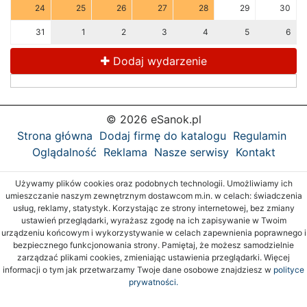
24
25
26
27
28
29
30
31
1
2
3
4
5
6
Dodaj wydarzenie
© 2026 eSanok.pl
Strona główna
Dodaj firmę do katalogu
Regulamin
Oglądalność
Reklama
Nasze serwisy
Kontakt
Używamy plików cookies oraz podobnych technologii. Umożliwiamy ich
umieszczanie naszym zewnętrznym dostawcom m.in. w celach: świadczenia
usług, reklamy, statystyk. Korzystając ze strony internetowej, bez zmiany
ustawień przeglądarki, wyrażasz zgodę na ich zapisywanie w Twoim
urządzeniu końcowym i wykorzystywanie w celach zapewnienia poprawnego i
bezpiecznego funkcjonowania strony. Pamiętaj, że możesz samodzielnie
zarządzać plikami cookies, zmieniając ustawienia przeglądarki. Więcej
informacji o tym jak przetwarzamy Twoje dane osobowe znajdziesz w
polityce
prywatności.