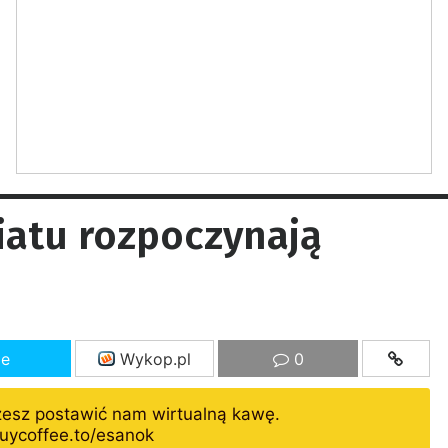
iatu rozpoczynają
ze
Wykop.pl
0
żesz postawić nam wirtualną kawę.
uycoffee.to/esanok