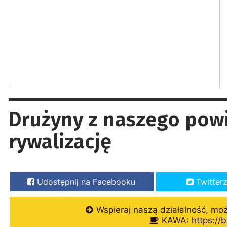
Drużyny z naszego pow
rywalizację
Udostępnij na Facebooku
Twitter
Wspieraj naszą działalność, mo
KAWA: https://b