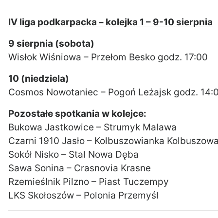
IV liga podkarpacka – kolejka 1 – 9-10 sierpnia
9 sierpnia (sobota)
Wisłok Wiśniowa – Przełom Besko godz. 17:00
10 (niedziela)
Cosmos Nowotaniec – Pogoń Leżajsk godz. 14:
Pozostałe spotkania w kolejce:
Bukowa Jastkowice – Strumyk Malawa
Czarni 1910 Jasło – Kolbuszowianka Kolbuszow
Sokół Nisko – Stal Nowa Dęba
Sawa Sonina – Crasnovia Krasne
Rzemieślnik Pilzno – Piast Tuczempy
LKS Skołoszów – Polonia Przemyśl