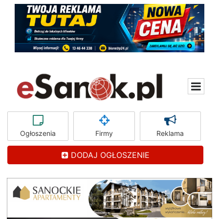
Ogłoszenia
Firmy
Reklama
DODAJ OGŁOSZENIE