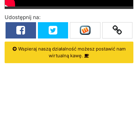
Udostępnij na:
Wspieraj naszą działalność możesz postawić nam
wirtualną kawę.