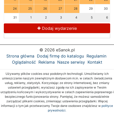
24
25
26
27
28
29
30
31
1
2
3
4
5
6
Dodaj wydarzenie
© 2026 eSanok.pl
Strona główna
Dodaj firmę do katalogu
Regulamin
Oglądalność
Reklama
Nasze serwisy
Kontakt
Używamy plików cookies oraz podobnych technologii. Umożliwiamy ich
umieszczanie naszym zewnętrznym dostawcom m.in. w celach: świadczenia
usług, reklamy, statystyk. Korzystając ze strony internetowej, bez zmiany
ustawień przeglądarki, wyrażasz zgodę na ich zapisywanie w Twoim
urządzeniu końcowym i wykorzystywanie w celach zapewnienia poprawnego i
bezpiecznego funkcjonowania strony. Pamiętaj, że możesz samodzielnie
zarządzać plikami cookies, zmieniając ustawienia przeglądarki. Więcej
informacji o tym jak przetwarzamy Twoje dane osobowe znajdziesz w
polityce
prywatności.