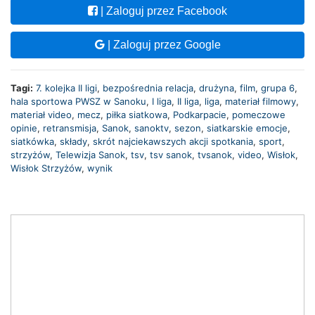
| Zaloguj przez Facebook
| Zaloguj przez Google
Tagi:
7. kolejka II ligi
,
bezpośrednia relacja
,
drużyna
,
film
,
grupa 6
,
hala sportowa PWSZ w Sanoku
,
I liga
,
II liga
,
liga
,
materiał filmowy
,
materiał video
,
mecz
,
piłka siatkowa
,
Podkarpacie
,
pomeczowe
opinie
,
retransmisja
,
Sanok
,
sanoktv
,
sezon
,
siatkarskie emocje
,
siatkówka
,
składy
,
skrót najciekawszych akcji spotkania
,
sport
,
strzyżów
,
Telewizja Sanok
,
tsv
,
tsv sanok
,
tvsanok
,
video
,
Wisłok
,
Wisłok Strzyżów
,
wynik