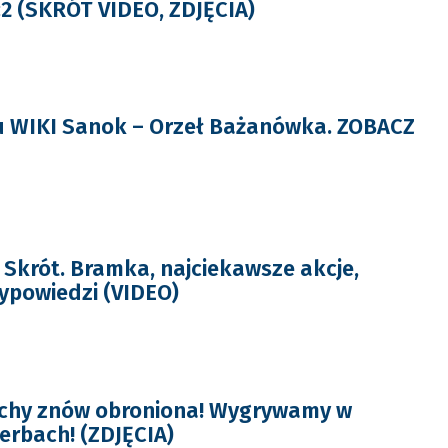
:2 (SKRÓT VIDEO, ZDJĘCIA)
u WIKI Sanok – Orzeł Bażanówka. ZOBACZ
Skrót. Bramka, najciekawsze akcje,
powiedzi (VIDEO)
rchy znów obroniona! Wygrywamy w
erbach! (ZDJĘCIA)