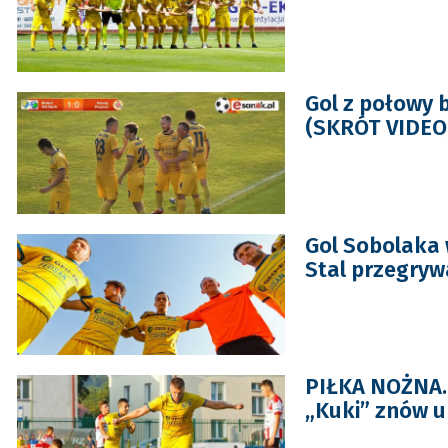
Gol z połowy 
(SKRÓT VIDEO,
Gol Sobolaka 
Stal przegrywa
PIŁKA NOŻNA. 
„Kuki” znów u