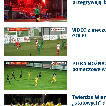
przegrywają 1
VIDEO z mecz
GOLE!
PIŁKA NOŻNA: 
pomeczowe wy
Twierdza Wie
„stalowych” d