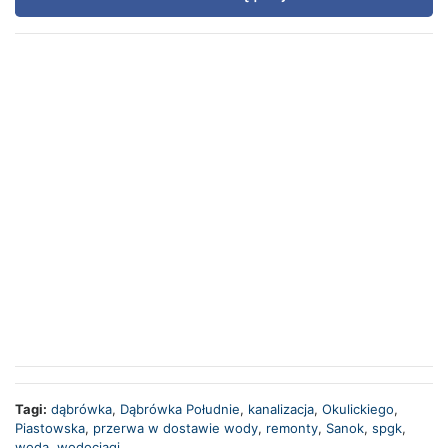
Tagi:
dąbrówka
,
Dąbrówka Południe
,
kanalizacja
,
Okulickiego
,
Piastowska
,
przerwa w dostawie wody
,
remonty
,
Sanok
,
spgk
,
woda
,
wodociągi