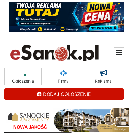
Ogłoszenia
Firmy
Reklama
DODAJ OGŁOSZENIE