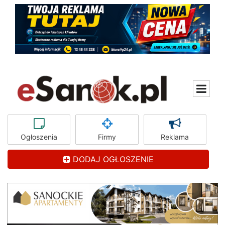
Ogłoszenia
Firmy
Reklama
DODAJ OGŁOSZENIE