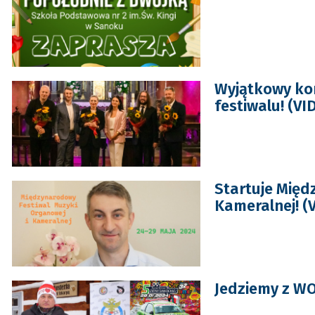
Wyjątkowy kon
festiwalu! (VI
Startuje Międ
Kameralnej! (
Jedziemy z W