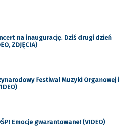
cert na inaugurację. Dziś drugi dzień
DEO, ZDJĘCIA)
zynarodowy Festiwal Muzyki Organowej i
VIDEO)
OŚP! Emocje gwarantowane! (VIDEO)