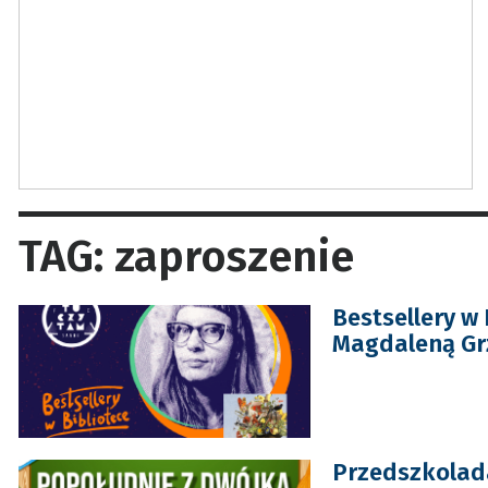
TAG: zaproszenie
Bestsellery w 
Magdaleną G
Przedszkolad