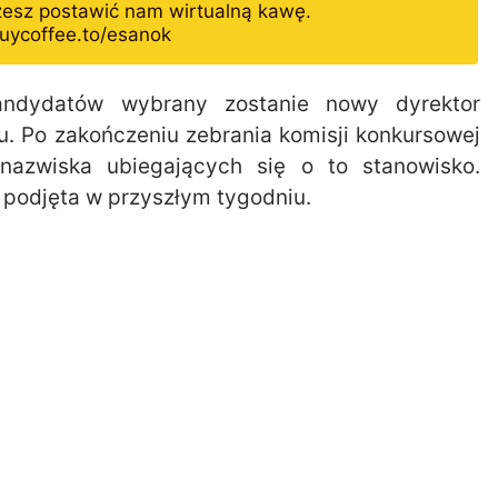
żesz postawić nam wirtualną kawę.
uycoffee.to/esanok
ndydatów wybrany zostanie nowy dyrektor
u. Po zakończeniu zebrania komisji konkursowej
nazwiska ubiegających się o to stanowisko.
 podjęta w przyszłym tygodniu.