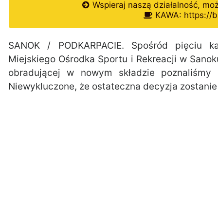
Wspieraj naszą działalność, mo
KAWA: https://b
SANOK / PODKARPACIE. Spośród pięciu ka
Miejskiego Ośrodka Sportu i Rekreacji w Sanok
obradującej w nowym składzie poznaliśmy 
Niewykluczone, że ostateczna decyzja zostanie