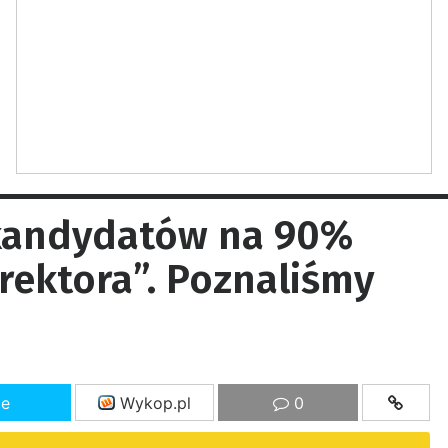
 kandydatów na 90%
ektora”. Poznaliśmy
ze
Wykop.pl
0