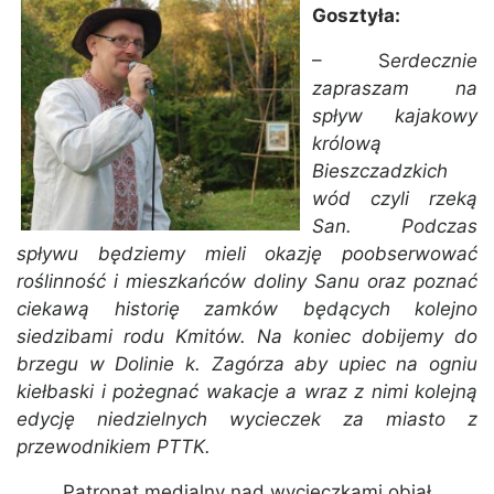
Gosztyła:
– S
erdecznie
zapraszam na
spływ kajakowy
królową
Bieszczadzkich
wód czyli rzeką
San.
Podczas
spływu będziemy mieli okazję poobserwować
roślinność i mieszkańców doliny Sanu oraz poznać
ciekawą historię zamków będących kolejno
siedzibami rodu Kmitów. Na koniec dobijemy do
brzegu w Dolinie k. Zagórza aby upiec na ogniu
kiełbaski i pożegnać wakacje a wraz z nimi kolejną
edycję niedzielnych wycieczek za miasto z
przewodnikiem PTTK.
Patronat medialny nad wycieczkami objął