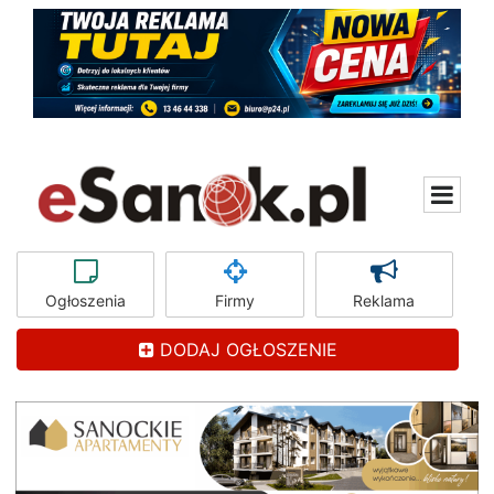
Ogłoszenia
Firmy
Reklama
DODAJ OGŁOSZENIE