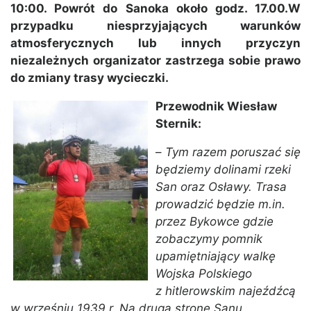
10:00. Powrót do Sanoka około godz. 17.00.W
przypadku niesprzyjających warunków
atmosferycznych lub innych przyczyn
niezależnych organizator zastrzega sobie prawo
do zmiany trasy wycieczki.
Przewodnik Wiesław
Sternik:
–
Tym razem poruszać się
będziemy dolinami rzeki
San oraz Osławy. Trasa
prowadzić będzie m.in.
przez Bykowce gdzie
zobaczymy pomnik
upamiętniający walkę
Wojska Polskiego
z hitlerowskim najeźdźcą
w wrześniu 1939 r. Na drugą stronę Sanu