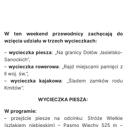
W ten weekend przewodnicy zachęcają do
wzięcia udziału w trzech wycieczkach:
–
wycieczka piesza
: „Na granicy Dołów Jasielsko-
Sanockich”,
–
wycieczka rowerowa
: „Rajd miejscami pamięci z
II woj. św.”,
–
wycieczka kajakowa
: „Śladem zamków rodu
Kmitów”.
WYCIECZKA PIESZA:
W programie:
– przejście piesze na odcinku: Stróże Wielkie
(szlakiem niebieskim) – Pasmo Wiechy 525 m –