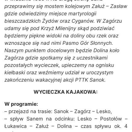
przeprawimy się mostem kolejowym Załuż – Zasław
gdzie odwiedzimy miejsce martyrologii
bieszczadzkich Żydów oraz Cyganów. W Zagórzu
udamy się pod Krzyż Milenijny skąd podziwiać
będziemy piękne widoki na doliny obu rzek oraz
wznoszące się nad nimi Pasmo Gór Słonnych.
Naszym punktem docelowym będzie Dolina koło
Zagórza gdzie spotkamy się z uczestnikami
pozostałych wycieczek, upieczemy na ognisku
kiełbaski oraz weźmiemy udział w uroczystym
zakończeniu wakacyjnej akcji PTTK Sanok.
WYCIECZKA KAJAKOWA:
W programie:
– przejazd na trasie: Sanok – Zagórz – Lesko,
– spływ Sanem na odcinku: Lesko – Postołów –
Łukawica – Załuż – Dolina – czas spływu ok. 4