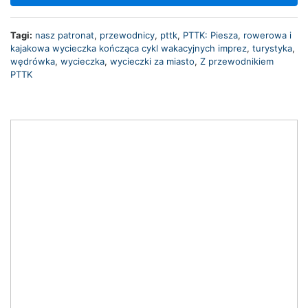
Tagi:
nasz patronat
,
przewodnicy
,
pttk
,
PTTK: Piesza
,
rowerowa i
kajakowa wycieczka kończąca cykl wakacyjnych imprez
,
turystyka
,
wędrówka
,
wycieczka
,
wycieczki za miasto
,
Z przewodnikiem
PTTK