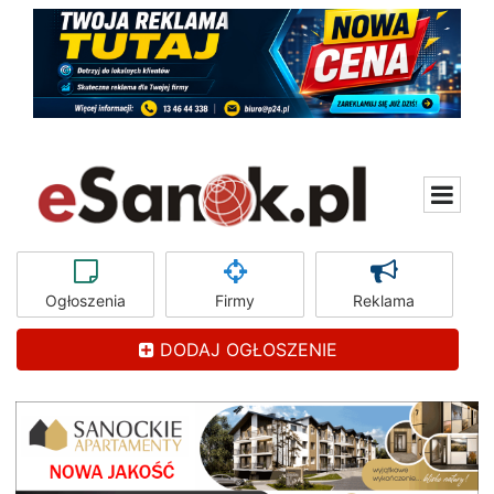
Ogłoszenia
Firmy
Reklama
DODAJ OGŁOSZENIE