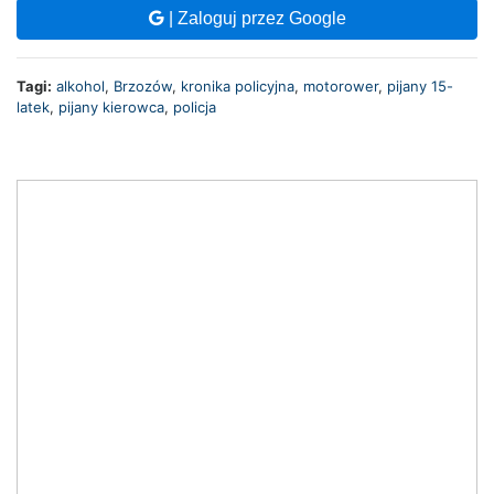
| Zaloguj przez Google
Tagi:
alkohol
,
Brzozów
,
kronika policyjna
,
motorower
,
pijany 15-
latek
,
pijany kierowca
,
policja