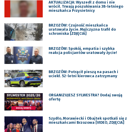
AKTUALIZACJA: Wyszedł z domu i nie
wrócił. Trwają poszukiwania 38-letniego
mieszkańca Przysietnicy
BRZOZÓW: Czujność mieszkańca
uratowała życie. Mężczyzna trafił do
schroniska [ZDJĘCIA]
BRZOZÓW: Spokój, empatia i szybka
reakcja policjantów uratowały życie!
BRZOZÓW: Potrącił pieszą na pasach i
uciekł. 52-letni kierowca zatrzymany
ORGANIZUJESZ SYLWESTRA? Dodaj swoją
ofertę
Szydło, Morawiecki i Obajtek spotkali się z
mieszkańcami Brzozowa [VIDEO, ZDJĘCIA]