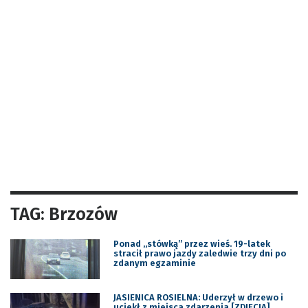
TAG: Brzozów
Ponad „stówką” przez wieś. 19-latek
stracił prawo jazdy zaledwie trzy dni po
zdanym egzaminie
JASIENICA ROSIELNA: Uderzył w drzewo i
uciekł z miejsca zdarzenia [ZDJĘCIA]