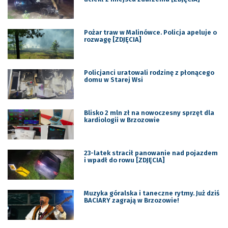
Pożar traw w Malinówce. Policja apeluje o
rozwagę [ZDJĘCIA]
Policjanci uratowali rodzinę z płonącego
domu w Starej Wsi
Blisko 2 mln zł na nowoczesny sprzęt dla
kardiologii w Brzozowie
23-latek stracił panowanie nad pojazdem
i wpadł do rowu [ZDJĘCIA]
Muzyka góralska i taneczne rytmy. Już dziś
BACIARY zagrają w Brzozowie!