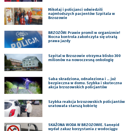
Mikołaj i policjanci odwiedzili
najmłodszych pacjentów Szpitala w
Brzozowie
BRZOZÓW: Prawie promil w organizmie!
Nocna kontrola zakończyła się utratą
prawa jazdy
Szpital w Brzozowie otrzyma blisko 300
milionów na nowoczesną onkologię
Saba skradziona, odnaleziona i … już
bezpieczna w domu. Szybka i skuteczna
akcja brzozowskich policjantów
Szybka reakcja brzozowskich policjantów
uratowała starszą kobietę
SKAŻONA WODA W BRZOZOWIE. Sanepid
wydał zakaz korzystania z wodociągu