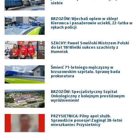
siebie
BRZOZÓW: Wjechali oplem w sklep!
Kierowca i pasażerowie uciekli, 22-latka w
rękach policji
SZACHY: Paweł Sowiński Mistrzem Polski
do lat 18! Wielki sukces szachisty z
Humnisk
Śmierć 71-letniego mężczyzny w
brzozowskim szpitalu. Sprawę bada
prokuratura
BRZOZÓW: Specjalistyczny Szpital
Onkologiczny z kolejnym prestiżowym
wyróżnieniem!
PRZYSIETNICA: Pilny apel służb.
Sprawdźcie posesje! Zaginął 38-letni
mieszkaniec Przysietnicy