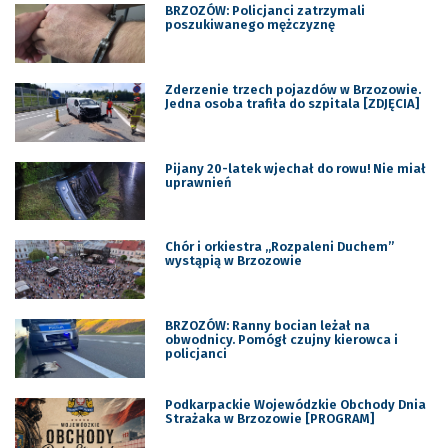
BRZOZÓW: Policjanci zatrzymali
poszukiwanego mężczyznę
Zderzenie trzech pojazdów w Brzozowie.
Jedna osoba trafiła do szpitala [ZDJĘCIA]
Pijany 20-latek wjechał do rowu! Nie miał
uprawnień
Chór i orkiestra „Rozpaleni Duchem”
wystąpią w Brzozowie
BRZOZÓW: Ranny bocian leżał na
obwodnicy. Pomógł czujny kierowca i
policjanci
Podkarpackie Wojewódzkie Obchody Dnia
Strażaka w Brzozowie [PROGRAM]