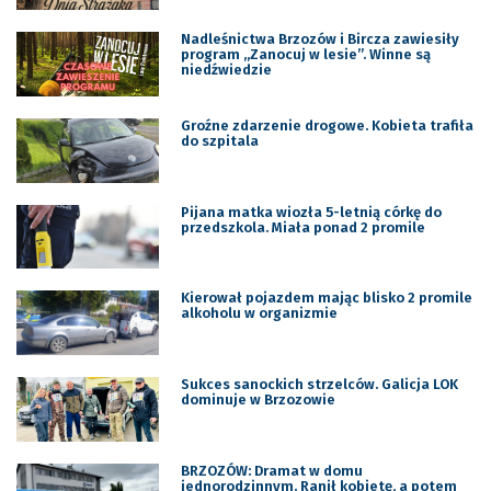
Nadleśnictwa Brzozów i Bircza zawiesiły
program „Zanocuj w lesie”. Winne są
niedźwiedzie
Groźne zdarzenie drogowe. Kobieta trafiła
do szpitala
Pijana matka wiozła 5-letnią córkę do
przedszkola. Miała ponad 2 promile
Kierował pojazdem mając blisko 2 promile
alkoholu w organizmie
Sukces sanockich strzelców. Galicja LOK
dominuje w Brzozowie
BRZOZÓW: Dramat w domu
jednorodzinnym. Ranił kobietę, a potem