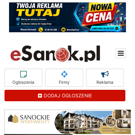
Ogłoszenia
Firmy
Reklama
DODAJ OGŁOSZENIE