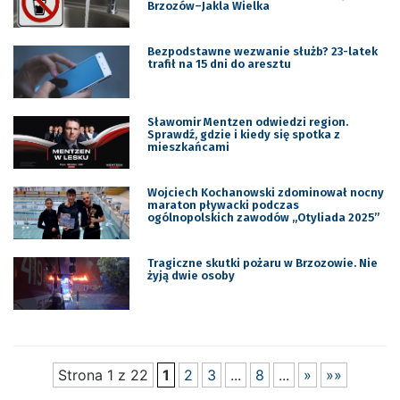
Brzozów–Jakla Wielka
Bezpodstawne wezwanie służb? 23-latek
trafił na 15 dni do aresztu
Sławomir Mentzen odwiedzi region.
Sprawdź, gdzie i kiedy się spotka z
mieszkańcami
Wojciech Kochanowski zdominował nocny
maraton pływacki podczas
ogólnopolskich zawodów „Otyliada 2025”
Tragiczne skutki pożaru w Brzozowie. Nie
żyją dwie osoby
Strona 1 z 22
1
2
3
...
8
...
»
»»