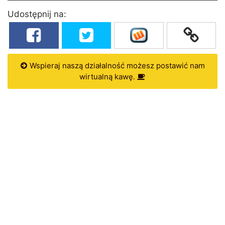
Udostępnij na:
Wspieraj naszą działalność możesz postawić nam
wirtualną kawę.