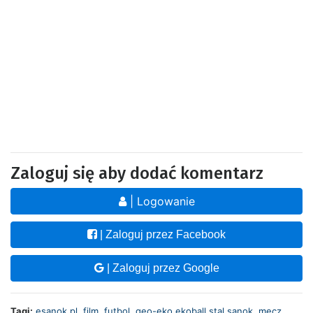
Zaloguj się aby dodać komentarz
| Logowanie
| Zaloguj przez Facebook
| Zaloguj przez Google
Tagi:
esanok.pl
,
film
,
futbol
,
geo-eko ekoball stal sanok
,
mecz
,