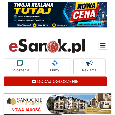
Ogłoszenia
Firmy
Reklama
DODAJ OGŁOSZENIE