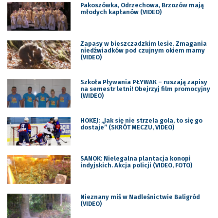
Pakoszówka, Odrzechowa, Brzozów mają
młodych kapłanów (VIDEO)
Zapasy w bieszczadzkim lesie. Zmagania
niedźwiadków pod czujnym okiem mamy
(VIDEO)
Szkoła Pływania PŁYWAK – ruszają zapisy
na semestr letni! Obejrzyj film promocyjny
(WIDEO)
HOKEJ: „Jak się nie strzela gola, to się go
dostaje” (SKRÓT MECZU, VIDEO)
SANOK: Nielegalna plantacja konopi
indyjskich. Akcja policji (VIDEO, FOTO)
Nieznany miś w Nadleśnictwie Baligród
(VIDEO)