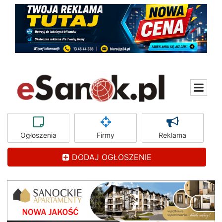
Ogłoszenia
Firmy
Reklama
DODAJ OGŁOSZENIE