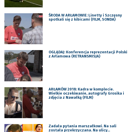
ŚRODA W ARŁAMOWIE: Linetty i Szczęsny
spotkali się z kibicami (FILM, SONDA)
OGLĄDAJ: Konferencja reprezentacji Polski
z Arłamowa (RETRANSMISJA)
ARŁAMÓW 2018: Kadra w komplecie.
Wielkie oczekiwanie, autografy Grosika i
zdjęcia z Nawałką (FILM)
Zadała pytania marszałkowi. Na sali
została przekrzyczana. Na ulicy…