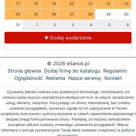
17
18
19
20
21
22
23
24
25
26
27
28
29
30
31
1
2
3
4
5
6
Dodaj wydarzenie
© 2026 eSanok.pl
Strona główna
Dodaj firmę do katalogu
Regulamin
Oglądalność
Reklama
Nasze serwisy
Kontakt
Używamy plików cookies oraz podobnych technologii. Umożliwiamy ich
umieszczanie naszym zewnętrznym dostawcom m.in. w celach: świadczenia
usług, reklamy, statystyk. Korzystając ze strony internetowej, bez zmiany
ustawień przeglądarki, wyrażasz zgodę na ich zapisywanie w Twoim
urządzeniu końcowym i wykorzystywanie w celach zapewnienia poprawnego i
bezpiecznego funkcjonowania strony. Pamiętaj, że możesz samodzielnie
zarządzać plikami cookies, zmieniając ustawienia przeglądarki. Więcej
informacji o tym jak przetwarzamy Twoje dane osobowe znajdziesz w
polityce
prywatności.