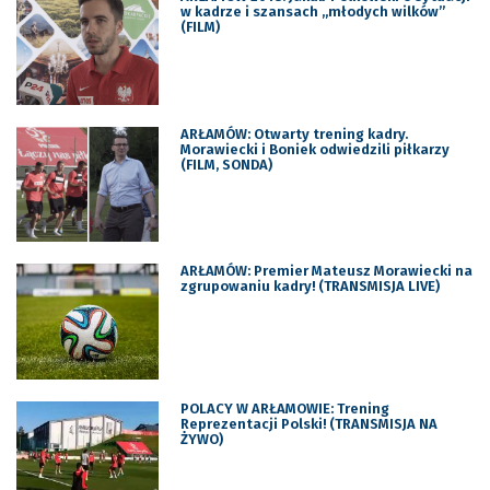
w kadrze i szansach „młodych wilków”
(FILM)
ARŁAMÓW: Otwarty trening kadry.
Morawiecki i Boniek odwiedzili piłkarzy
(FILM, SONDA)
ARŁAMÓW: Premier Mateusz Morawiecki na
zgrupowaniu kadry! (TRANSMISJA LIVE)
POLACY W ARŁAMOWIE: Trening
Reprezentacji Polski! (TRANSMISJA NA
ŻYWO)