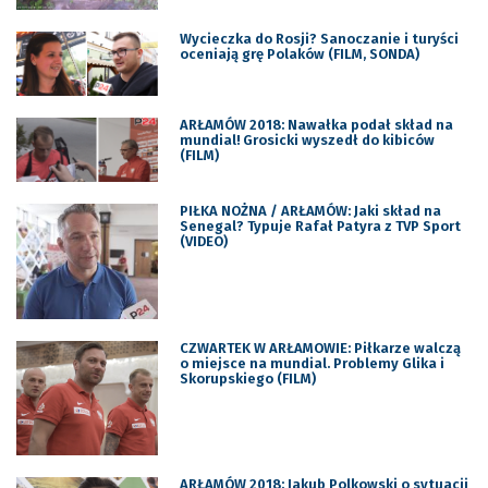
Wycieczka do Rosji? Sanoczanie i turyści
oceniają grę Polaków (FILM, SONDA)
ARŁAMÓW 2018: Nawałka podał skład na
mundial! Grosicki wyszedł do kibiców
(FILM)
PIŁKA NOŻNA / ARŁAMÓW: Jaki skład na
Senegal? Typuje Rafał Patyra z TVP Sport
(VIDEO)
CZWARTEK W ARŁAMOWIE: Piłkarze walczą
o miejsce na mundial. Problemy Glika i
Skorupskiego (FILM)
ARŁAMÓW 2018: Jakub Polkowski o sytuacji