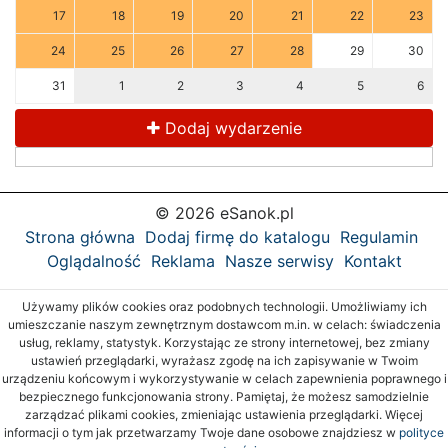
17
18
19
20
21
22
23
24
25
26
27
28
29
30
31
1
2
3
4
5
6
Dodaj wydarzenie
© 2026 eSanok.pl
Strona główna
Dodaj firmę do katalogu
Regulamin
Oglądalność
Reklama
Nasze serwisy
Kontakt
Używamy plików cookies oraz podobnych technologii. Umożliwiamy ich
umieszczanie naszym zewnętrznym dostawcom m.in. w celach: świadczenia
usług, reklamy, statystyk. Korzystając ze strony internetowej, bez zmiany
ustawień przeglądarki, wyrażasz zgodę na ich zapisywanie w Twoim
urządzeniu końcowym i wykorzystywanie w celach zapewnienia poprawnego i
bezpiecznego funkcjonowania strony. Pamiętaj, że możesz samodzielnie
zarządzać plikami cookies, zmieniając ustawienia przeglądarki. Więcej
informacji o tym jak przetwarzamy Twoje dane osobowe znajdziesz w
polityce