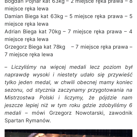
Bogdan Pojnar kat 63kg – 2 miejsce ręka prawa – 8
miejsce ręka lewa
Damian Biega kat 63kg – 5 miejsce ręka prawa – 5
miejsce ręka lewa
Adrian Biega kat 70kg – 7 miejsce ręka prawa – 4
miejsce ręka lewa
Grzegorz Biega kat 78kg – 7 miejsce ręka prawa –
7 miejsce ręka lewa
–
Liczyliśmy na więcej medali lecz poziom był
naprawdę wysoki i niestety udało się przywieść
tylko jeden medal, w chwili obecnej mamy koniec
sezonu, od stycznia zaczynamy przygotowania na
Mistrzostwa Polski i liczymy, że pójdzie nam
jeszcze lepiej niż w tym roku gdzie zdobyliśmy 6
medali
– mówi Grzegorz Nowotarski, zawodnik
Spartan Rymanów.