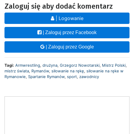
Zaloguj się aby dodać komentarz
| Logowanie
| Zaloguj przez Facebook
| Zaloguj przez Google
Tagi:
Armwrestling
,
drużyna
,
Grzegorz Nowotarski
,
Mistrz Polski
,
mistrz świata
,
Rymanów
,
siłowanie na rękę
,
siłowanie na ręke w
Rymanowie
,
Spartanie Rymanów
,
sport
,
zawodnicy