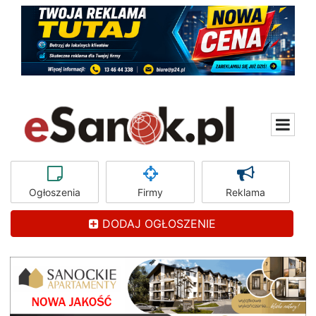
Ogłoszenia
Firmy
Reklama
DODAJ OGŁOSZENIE