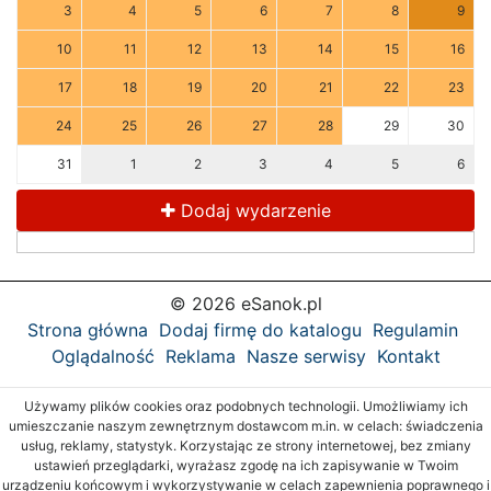
3
4
5
6
7
8
9
10
11
12
13
14
15
16
17
18
19
20
21
22
23
24
25
26
27
28
29
30
31
1
2
3
4
5
6
Dodaj wydarzenie
© 2026 eSanok.pl
Strona główna
Dodaj firmę do katalogu
Regulamin
Oglądalność
Reklama
Nasze serwisy
Kontakt
Używamy plików cookies oraz podobnych technologii. Umożliwiamy ich
umieszczanie naszym zewnętrznym dostawcom m.in. w celach: świadczenia
usług, reklamy, statystyk. Korzystając ze strony internetowej, bez zmiany
ustawień przeglądarki, wyrażasz zgodę na ich zapisywanie w Twoim
urządzeniu końcowym i wykorzystywanie w celach zapewnienia poprawnego i