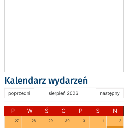
Kalendarz wydarzeń
poprzedni
sierpień 2026
następny
P
W
Ś
C
P
S
N
27
28
29
30
31
1
2