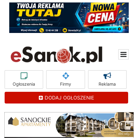
Ogłoszenia
Firmy
Reklama
DODAJ OGŁOSZENIE