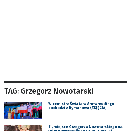
TAG: Grzegorz Nowotarski
Wicemistrz Świata w Armwrestlingu
pochodzi z Rymanowa (ZDJĘCIA)
11. miejsce Grzegorza Nowotarskiego na
MŚ w Armwrestlingu (FILM, ZDJĘCIA)