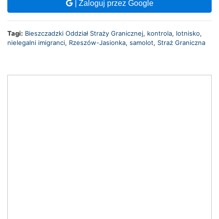
| Zaloguj przez Google
Tagi:
Bieszczadzki Oddział Straży Granicznej
,
kontrola
,
lotnisko
,
nielegalni imigranci
,
Rzeszów-Jasionka
,
samolot
,
Straż Graniczna