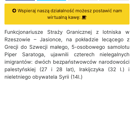
Wspieraj naszą działalność możesz postawić nam
wirtualną kawę:
Funkcjonariusze Straży Granicznej z lotniska w
Rzeszowie – Jasionce, na pokładzie lecącego z
Grecji do Szwecji małego, 5-osobowego samolotu
Piper Saratoga, ujawnili czterech nielegalnych
imigrantów: dwóch bezpaństwowców narodowości
palestyńskiej (27 i 28 lat), Irakijczyka (32 l.) i
nieletniego obywatela Syrii (14l.)