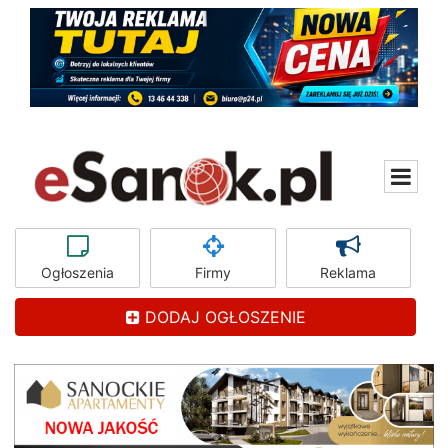
Ogłoszenia
Firmy
Reklama
DODAJ OGŁOSZENIE