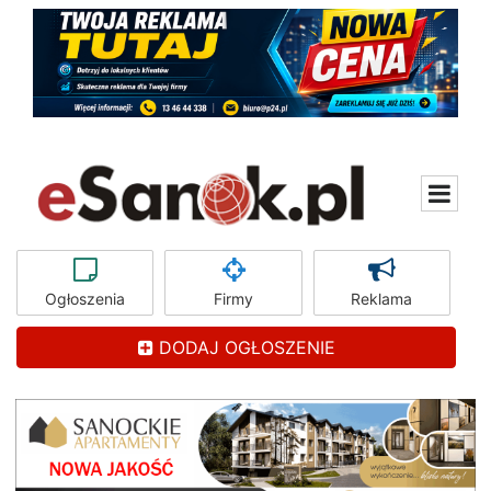
Ogłoszenia
Firmy
Reklama
DODAJ OGŁOSZENIE