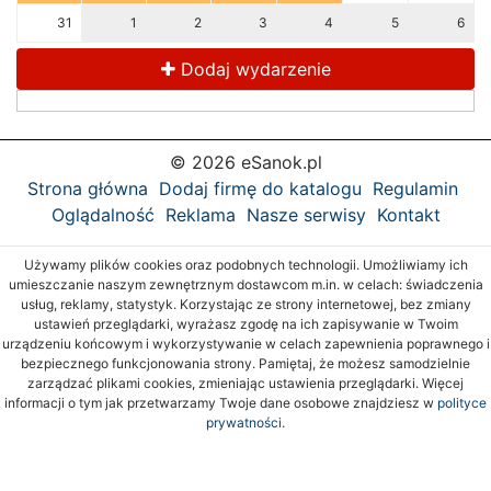
31
1
2
3
4
5
6
Dodaj wydarzenie
© 2026 eSanok.pl
Strona główna
Dodaj firmę do katalogu
Regulamin
Oglądalność
Reklama
Nasze serwisy
Kontakt
Używamy plików cookies oraz podobnych technologii. Umożliwiamy ich
umieszczanie naszym zewnętrznym dostawcom m.in. w celach: świadczenia
usług, reklamy, statystyk. Korzystając ze strony internetowej, bez zmiany
ustawień przeglądarki, wyrażasz zgodę na ich zapisywanie w Twoim
urządzeniu końcowym i wykorzystywanie w celach zapewnienia poprawnego i
bezpiecznego funkcjonowania strony. Pamiętaj, że możesz samodzielnie
zarządzać plikami cookies, zmieniając ustawienia przeglądarki. Więcej
informacji o tym jak przetwarzamy Twoje dane osobowe znajdziesz w
polityce
prywatności.