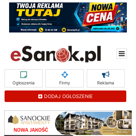
Ogłoszenia
Firmy
Reklama
DODAJ OGŁOSZENIE