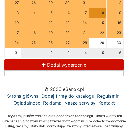
27
28
29
30
31
1
2
3
4
5
6
7
8
9
10
11
12
13
14
15
16
17
18
19
20
21
22
23
24
25
26
27
28
29
30
31
1
2
3
4
5
6
Dodaj wydarzenie
© 2026 eSanok.pl
Strona główna
Dodaj firmę do katalogu
Regulamin
Oglądalność
Reklama
Nasze serwisy
Kontakt
Używamy plików cookies oraz podobnych technologii. Umożliwiamy ich
umieszczanie naszym zewnętrznym dostawcom m.in. w celach: świadczenia
usług, reklamy, statystyk. Korzystając ze strony internetowej, bez zmiany