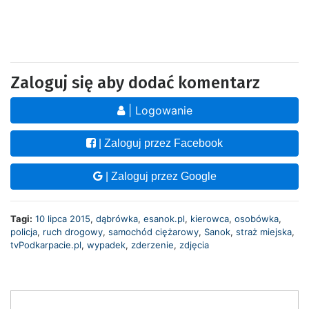
Zaloguj się aby dodać komentarz
| Logowanie
| Zaloguj przez Facebook
| Zaloguj przez Google
Tagi:
10 lipca 2015
,
dąbrówka
,
esanok.pl
,
kierowca
,
osobówka
,
policja
,
ruch drogowy
,
samochód ciężarowy
,
Sanok
,
straż miejska
,
tvPodkarpacie.pl
,
wypadek
,
zderzenie
,
zdjęcia