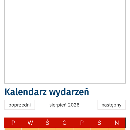
Kalendarz wydarzeń
poprzedni
sierpień 2026
następny
P
W
Ś
C
P
S
N