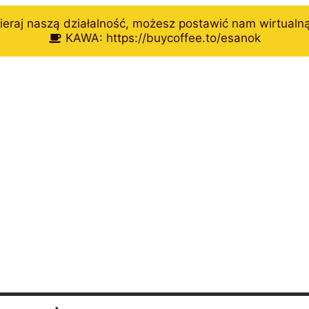
eraj naszą działalność, możesz postawić nam wirtualn
KAWA: https://buycoffee.to/esanok