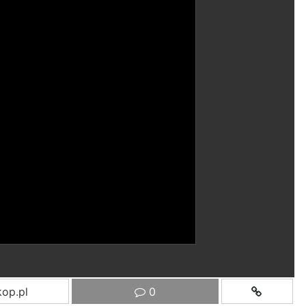
op.pl
0