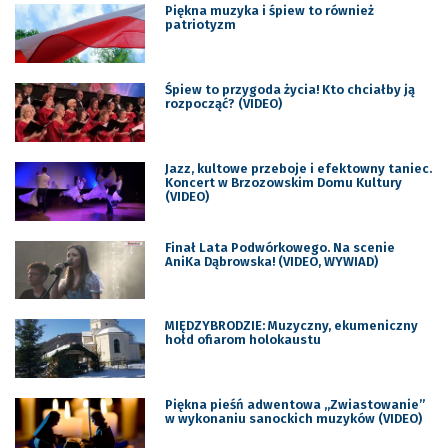
Piękna muzyka i śpiew to również
patriotyzm
Śpiew to przygoda życia! Kto chciałby ją
rozpocząć? (VIDEO)
Jazz, kultowe przeboje i efektowny taniec.
Koncert w Brzozowskim Domu Kultury
(VIDEO)
Finał Lata Podwórkowego. Na scenie
AniKa Dąbrowska! (VIDEO, WYWIAD)
MIĘDZYBRODZIE: Muzyczny, ekumeniczny
hołd ofiarom holokaustu
Piękna pieśń adwentowa „Zwiastowanie”
w wykonaniu sanockich muzyków (VIDEO)