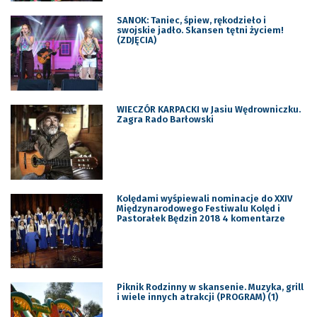
SANOK: Taniec, śpiew, rękodzieło i
swojskie jadło. Skansen tętni życiem!
(ZDJĘCIA)
WIECZÓR KARPACKI w Jasiu Wędrowniczku.
Zagra Rado Barłowski
Kolędami wyśpiewali nominacje do XXIV
Międzynarodowego Festiwalu Kolęd i
Pastorałek Będzin 2018 4 komentarze
Piknik Rodzinny w skansenie. Muzyka, grill
i wiele innych atrakcji (PROGRAM) (1)