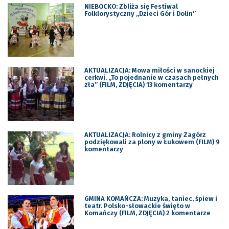
NIEBOCKO: Zbliża się Festiwal
Folklorystyczny „Dzieci Gór i Dolin”
AKTUALIZACJA: Mowa miłości w sanockiej
cerkwi. „To pojednanie w czasach pełnych
zła” (FILM, ZDJĘCIA) 13 komentarzy
AKTUALIZACJA: Rolnicy z gminy Zagórz
podziękowali za plony w Łukowem (FILM) 9
komentarzy
GMINA KOMAŃCZA: Muzyka, taniec, śpiew i
teatr. Polsko-słowackie święto w
Komańczy (FILM, ZDJĘCIA) 2 komentarze