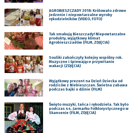
AGROBIESZCZADY 2018: Królowało zdrowe
jedzenie i niepowtarzalne wyroby
rękodzielników (VIDEO, FOTO)
Tak smakują Bieszczady! Niepowtarzalne
produkty, wyjątkowy klimat
Agrobieszczadów (FILM, ZDJĘCIA)
Souliki zakończyły kolejny wspólny rok.
Muzyczne i śpiewające przywitanie
wakacji (ZDJĘCIA)
Wyjątkowy prezent na Dzień Dziecka od
rodziców z Niebieszczan. Świetna zabawa
podczas bajki o dżinie (FILM)
Święto muzyki, tańca i rękodzieła. Tak było
podczas 44. Jarmarku Folklorystycznego w
Skansenie (FILM, ZDJĘCIA)