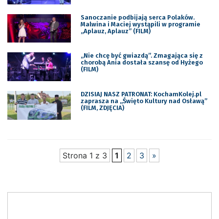
Sanoczanie podbijają serca Polaków.
Malwina i Maciej wystąpili w programie
,,Aplauz, Aplauz” (FILM)
„Nie chcę być gwiazdą”. Zmagająca się z
chorobą Ania dostała szansę od Hyżego
(FILM)
DZISIAJ NASZ PATRONAT: KochamKolej.pl
zaprasza na „Święto Kultury nad Osławą”
(FILM, ZDJĘCIA)
Strona 1 z 3
1
2
3
»