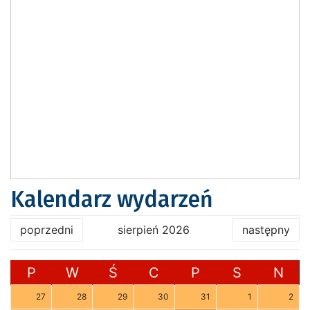
Kalendarz wydarzeń
poprzedni
sierpień 2026
następny
P
W
Ś
C
P
S
N
27
28
29
30
31
1
2