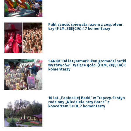
Publiczność śpiewała razem z zespołem
Łzy (FILM, ZDJĘCIA) 47 komentarzy
SANOK: Od lat Jarmark Ikon gromadzi setki
wystawców i tysiące gości (FILM, ZDJĘCIA) 6
komentarzy
10 lat „Papieskiej Barki” w Trepczy. Festyn
rodzinny „Niedziela przy Barce” z
koncertem SOUL 7 komentarzy