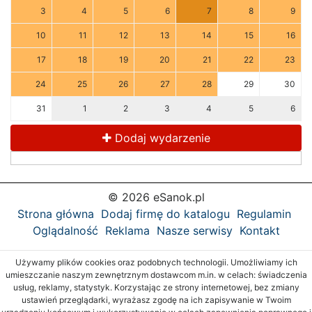
3
4
5
6
7
8
9
10
11
12
13
14
15
16
17
18
19
20
21
22
23
24
25
26
27
28
29
30
31
1
2
3
4
5
6
Dodaj wydarzenie
© 2026 eSanok.pl
Strona główna
Dodaj firmę do katalogu
Regulamin
Oglądalność
Reklama
Nasze serwisy
Kontakt
Używamy plików cookies oraz podobnych technologii. Umożliwiamy ich
umieszczanie naszym zewnętrznym dostawcom m.in. w celach: świadczenia
usług, reklamy, statystyk. Korzystając ze strony internetowej, bez zmiany
ustawień przeglądarki, wyrażasz zgodę na ich zapisywanie w Twoim