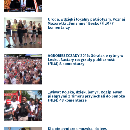
Uroda, wdzięk i lokalny patriotyzm. Poznaj
Mażoretki „Sunshine” Besko (FILM) 7
komentarzy
AGROBIESZCZADY 2016: Góralskie rytmy w
Lesku. Baciary rozgrzały publiczność
(FILM) 8 komentarzy
„Wiwat Polska, dziękujemy!”. Rozśpiewani
pielgrzymi z Timoru przyjechali do Sanoka
(FILM) 43 komentarze
Dla pielęgniarek muzyka i śpiew.