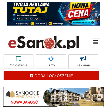
Ogłoszenia
Firmy
Reklama
DODAJ OGŁOSZENIE