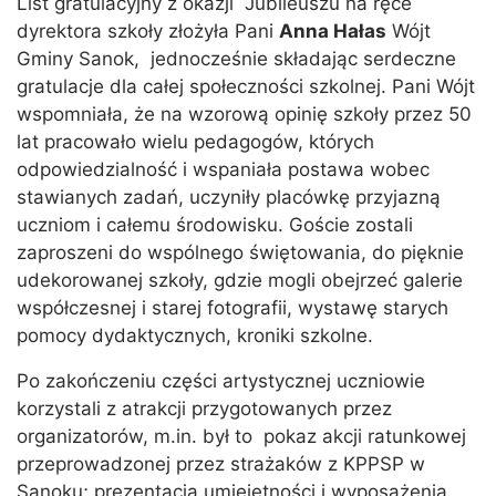
List gratulacyjny z okazji Jubileuszu na ręce
dyrektora szkoły złożyła Pani
Anna Hałas
Wójt
Gminy Sanok, jednocześnie składając serdeczne
gratulacje dla całej społeczności szkolnej. Pani Wójt
wspomniała, że na wzorową opinię szkoły przez 50
lat pracowało wielu pedagogów, których
odpowiedzialność i wspaniała postawa wobec
stawianych zadań, uczyniły placówkę przyjazną
uczniom i całemu środowisku. Goście zostali
zaproszeni do wspólnego świętowania, do pięknie
udekorowanej szkoły, gdzie mogli obejrzeć galerie
współczesnej i starej fotografii, wystawę starych
pomocy dydaktycznych, kroniki szkolne.
Po zakończeniu części artystycznej uczniowie
korzystali z atrakcji przygotowanych przez
organizatorów, m.in. był to pokaz akcji ratunkowej
przeprowadzonej przez strażaków z KPPSP w
Sanoku; prezentacja umiejętności i wyposażenia