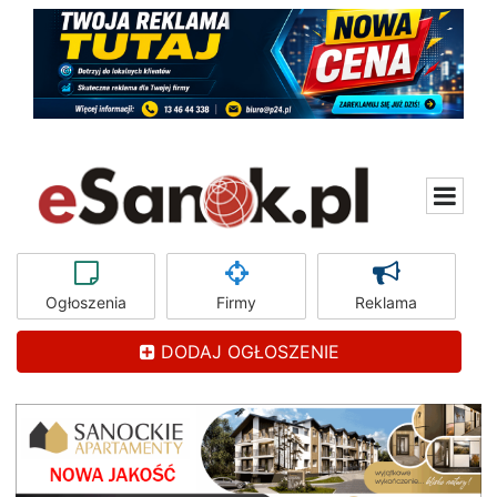
Ogłoszenia
Firmy
Reklama
DODAJ OGŁOSZENIE