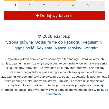
31
1
2
3
4
5
6
Dodaj wydarzenie
© 2026 eSanok.pl
Strona główna
Dodaj firmę do katalogu
Regulamin
Oglądalność
Reklama
Nasze serwisy
Kontakt
Używamy plików cookies oraz podobnych technologii. Umożliwiamy ich
umieszczanie naszym zewnętrznym dostawcom m.in. w celach: świadczenia
usług, reklamy, statystyk. Korzystając ze strony internetowej, bez zmiany
ustawień przeglądarki, wyrażasz zgodę na ich zapisywanie w Twoim
urządzeniu końcowym i wykorzystywanie w celach zapewnienia poprawnego i
bezpiecznego funkcjonowania strony. Pamiętaj, że możesz samodzielnie
zarządzać plikami cookies, zmieniając ustawienia przeglądarki. Więcej
informacji o tym jak przetwarzamy Twoje dane osobowe znajdziesz w
polityce
prywatności.